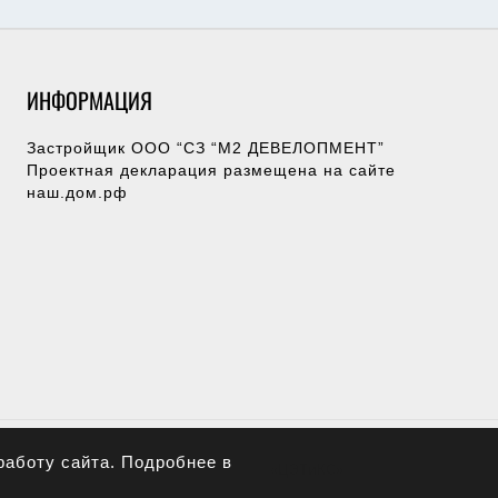
ИНФОРМАЦИЯ
Застройщик ООО “СЗ “М2 ДЕВЕЛОПМЕНТ”
Проектная декларация размещена на сайте
наш.дом.рф
Менеджер для связи
Эксперт по недвижимости
+79282689400
работу сайта. Подробнее в
Разработка команды:
«ЦЭТиКС»